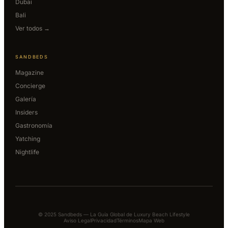
Dubai
Bali
Ver todos →
SANDBEDS
Magazine
Concierge
Galería
Insiders
Gastronomía
Yatching
Nightlife
© 2025 Sandbeds — La Guía Global de Luxury Beach Lifestyle
Aviso Legal
Privacidad
Términos
Mapa Web