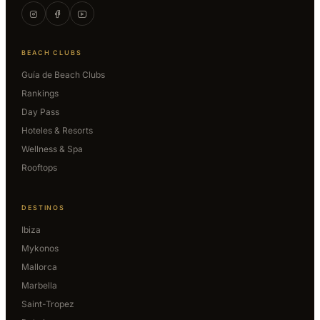
BEACH CLUBS
Guía de Beach Clubs
Rankings
Day Pass
Hoteles & Resorts
Wellness & Spa
Rooftops
DESTINOS
Ibiza
Mykonos
Mallorca
Marbella
Saint-Tropez