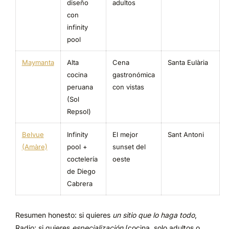
diseño
adultos
con
infinity
pool
Maymanta
Alta
Cena
Santa Eulària
cocina
gastronómica
peruana
con vistas
(Sol
Repsol)
Belvue
Infinity
El mejor
Sant Antoni
(Amàre)
pool +
sunset del
coctelería
oeste
de Diego
Cabrera
Resumen honesto: si quieres
un sitio que lo haga todo
,
Radio; si quieres
especialización
(cocina, solo adultos o