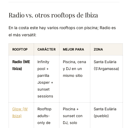
Radio vs. otros rooftops de Ibiza
En la costa este hay varios rooftops con piscina; Radio es
el más versátil:
ROOFTOP
CARÁCTER
MEJOR PARA
ZONA
Radio (ME
Infinity
Piscina, cena
Santa Eulària
Ibiza)
pool +
y DJ en un
(S'Argamassa)
parrilla
mismo sitio
Josper +
sunset
sessions
Glow (W
Rooftop
Piscina +
Santa Eulària
Ibiza)
adults-
sunset con
(pueblo)
only de
DJ, solo