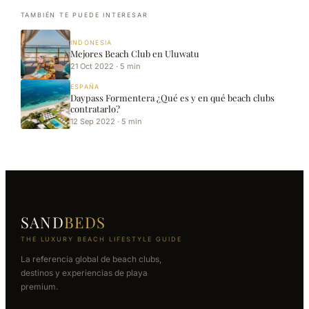
TAMBIÉN TE PUEDE INTERESAR
INDONESIA
Mejores Beach Club en Uluwatu
21 Oct 2022 · 5 min
ESPAÑA
Daypass Formentera ¿Qué es y en qué beach clubs
contratarlo?
12 Sep 2022 · 5 min
SAND
BEDS
THE LUXURY BEACH LIFESTYLE GUIDE
La referencia global de beach clubs,
destinos y experiencias de playa
premium.