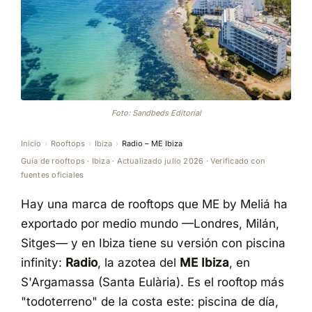
Foto: Sandbeds Editorial
Inicio
›
Rooftops
›
Ibiza
›
Radio – ME Ibiza
Guía de rooftops · Ibiza · Actualizado julio 2026 · Verificado con
fuentes oficiales
Hay una marca de rooftops que ME by Meliá ha
exportado por medio mundo —Londres, Milán,
Sitges— y en Ibiza tiene su versión con piscina
infinity:
Radio
, la azotea del
ME Ibiza
, en
S'Argamassa (Santa Eulària). Es el rooftop más
"todoterreno" de la costa este: piscina de día,