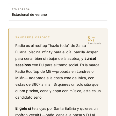
TEMPORADA
Estacional de verano
8.7
SANDBEDS VERDICT
Sandbeds
Radio es el rooftop "hazlo todo" de Santa
Eulària: piscina infinity para el día, parrilla Josper
para cenar bien sin bajar de la azotea, y
sunset
sessions
con DJ para el tramo social. Es la marca
Radio Rooftop de ME —probada en Londres o
Milán— adaptada a la costa este de Ibiza, con
vistas de 360º al mar. Si quieres un solo sitio que
cubra piscina, cena y copa con música, este es un
candidato serio.
Elígelo si
te alojas por Santa Eulària y quieres un
rooftop versátil —baño, cena a la brasa y DJ al