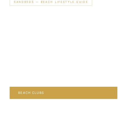
SANDBEDS — BEACH LIFESTYLE GUIDE
Miami 2026: La Guía
Definitiva de Beach Clubs,
Nightlife y Lifestyle en
South Beach
La referencia editorial del beach lifestyle en el Atlántico. Pool
clubs de fotografía, la noche más intensa de América,
gastronomía de autor, Art Déco y el skyline más
cinematográfico del mundo.
BEACH CLUBS
NIGHTLIFE