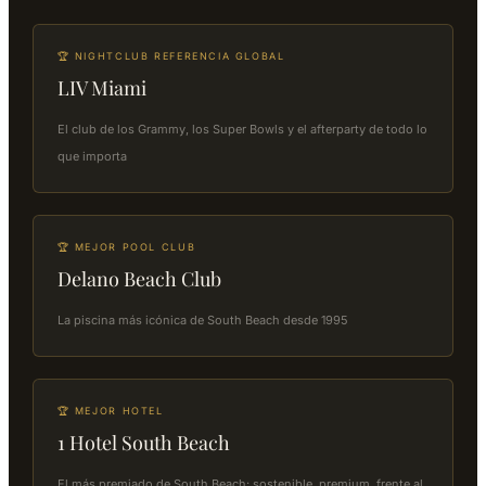
🏆 NIGHTCLUB REFERENCIA GLOBAL
LIV Miami
El club de los Grammy, los Super Bowls y el afterparty de todo lo
que importa
🏆 MEJOR POOL CLUB
Delano Beach Club
La piscina más icónica de South Beach desde 1995
🏆 MEJOR HOTEL
1 Hotel South Beach
El más premiado de South Beach: sostenible, premium, frente al