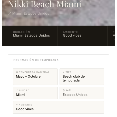
Nikki Beach Miami
📍 Miami, Estados Unidos
UBICACIÓN
AMBIENTE
PR
Miami, Estados Unidos
Good vibes
Va
Se
INFORMACIÓN DE TEMPORADA
📅 TEMPORADA HABITUAL
☼ TIPO
Mayo – Octubre
Beach club de
temporada
📍 CIUDAD
🌎 PAÍS
Miami
Estados Unidos
✦ AMBIENTE
Good vibes