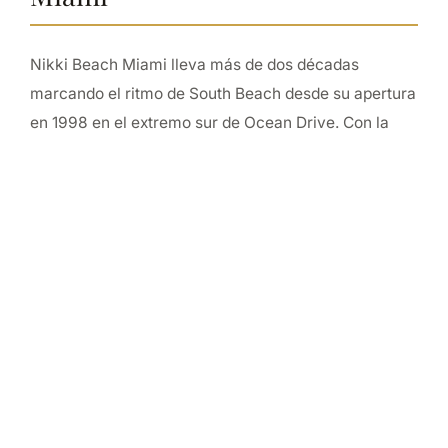
Nikki Beach Miami lleva más de dos décadas
marcando el ritmo de South Beach desde su apertura
en 1998 en el extremo sur de Ocean Drive. Con la
arena de Miami Beach a los pies, sus icónicos tipis
blancos y camas de día frente al Atlántico, el club
combina playa privada, piscina, restaurante y música
en vivo en un mismo escenario de primera línea.
Durante el día, el ambiente es pausado: los visitantes
se distribuyen entre hamacas, camas balinesas y
tipis privados con servicio directo en mesa. A medida
que avanza la tarde, los DJ sets toman protagonismo
y el club cobra una energía distinta, convirtiendo el
atardecer sobre el Atlántico en el telón de fondo de