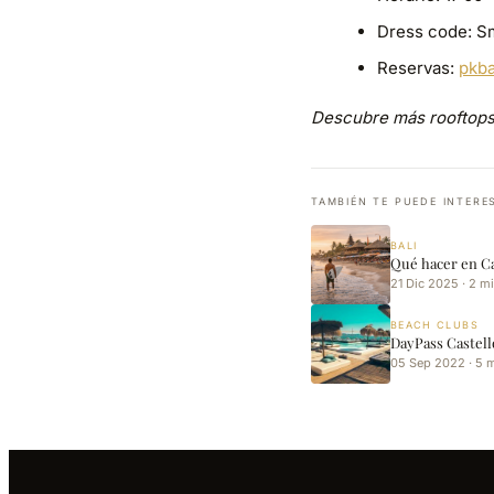
Dress code: S
Reservas:
pkba
Descubre más rooftops
TAMBIÉN TE PUEDE INTERE
BALI
Qué hacer en C
21 Dic 2025 · 2 m
BEACH CLUBS
DayPass Castell
05 Sep 2022 · 5 