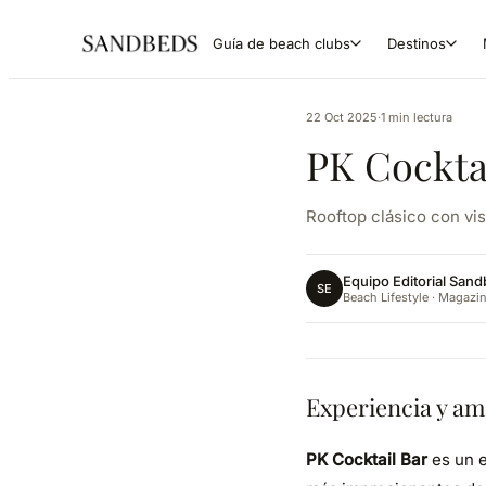
Guía de beach clubs
Destinos
22 Oct 2025
·
1 min lectura
PK Cocktai
Rooftop clásico con vist
Equipo Editorial San
SE
Beach Lifestyle · Magazi
Experiencia y am
PK Cocktail Bar
es un e