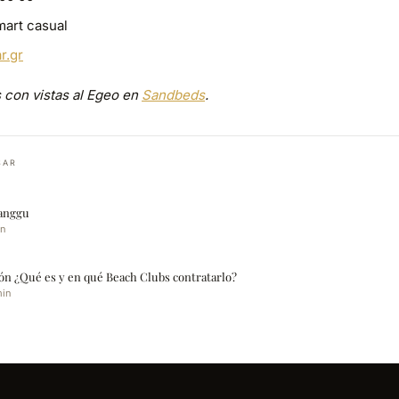
mart casual
r.gr
 con vistas al Egeo en
Sandbeds
.
SAR
anggu
in
ón ¿Qué es y en qué Beach Clubs contratarlo?
min