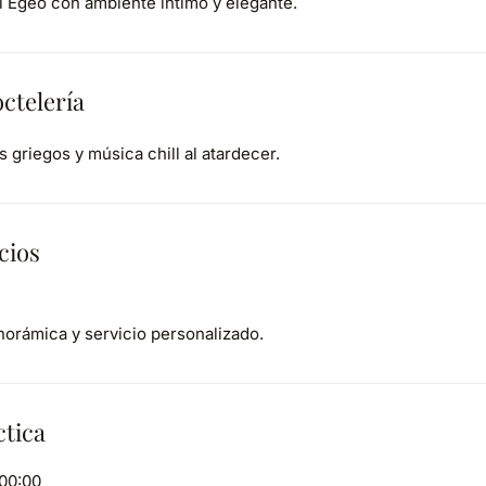
 Egeo con ambiente íntimo y elegante.
ctelería
s griegos y música chill al atardecer.
cios
norámica y servicio personalizado.
ctica
–00:00