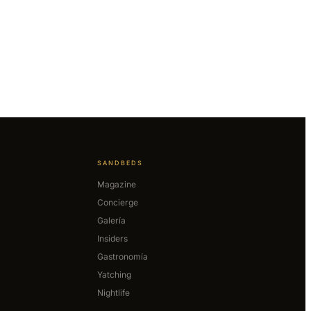
SANDBEDS
Magazine
Concierge
Galería
Insiders
Gastronomía
Yatching
Nightlife