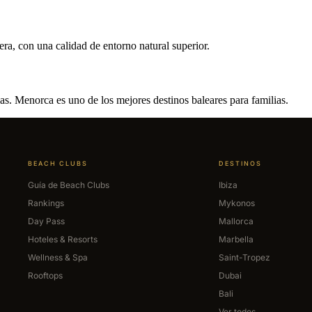
a, con una calidad de entorno natural superior.
as. Menorca es uno de los mejores destinos baleares para familias.
BEACH CLUBS
DESTINOS
Guía de Beach Clubs
Ibiza
Rankings
Mykonos
Day Pass
Mallorca
Hoteles & Resorts
Marbella
Wellness & Spa
Saint-Tropez
Rooftops
Dubai
Bali
Ver todos →