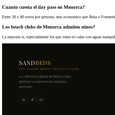
Cuanto cuesta el day pass en Menorca?
Entre 30 y 80 euros por persona, mas economico que Ibiza o Formenter
Los beach clubs de Menorca admiten ninos?
La mayoria si, especialmente los que estan en calas con aguas tranquil
SAND
BEDS
THE LUXURY BEACH LIFESTYLE GUIDE
La referencia global de beach clubs,
destinos y experiencias de playa
premium.