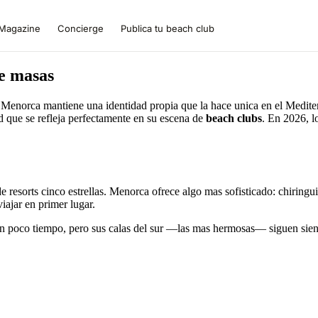
Magazine
Concierge
Publica tu beach club
de masas
as, Menorca mantiene una identidad propia que la hace unica en el Medi
d que se refleja perfectamente en su escena de
beach clubs
. En 2026, l
 resorts cinco estrellas. Menorca ofrece algo mas sofisticado: chiringu
iajar en primer lugar.
 en poco tiempo, pero sus calas del sur —las mas hermosas— siguen siend