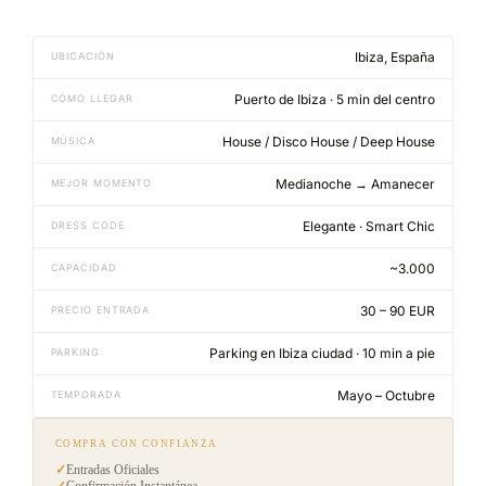
Ibiza, España
UBICACIÓN
Puerto de Ibiza · 5 min del centro
CÓMO LLEGAR
House / Disco House / Deep House
MÚSICA
Medianoche → Amanecer
MEJOR MOMENTO
Elegante · Smart Chic
DRESS CODE
~3.000
CAPACIDAD
30 – 90 EUR
PRECIO ENTRADA
Parking en Ibiza ciudad · 10 min a pie
PARKING
Mayo – Octubre
TEMPORADA
COMPRA CON CONFIANZA
✓
Entradas Oficiales