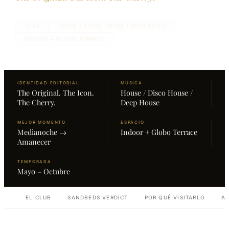
IBIZA
HOUSE / DISCO HOUSE / DEEP HOUSE
INDOOR + GLOBO TERRACE
IDENTIDAD EDITORIAL
MÚSICA
The Original. The Icon.
House / Disco House /
The Cherry.
Deep House
MEJOR MOMENTO
ESPACIO
Medianoche →
Indoor + Globo Terrace
Amanecer
TEMPORADA
Mayo – Octubre
EL CLUB
SANDBEDS VERDICT
POR QUÉ VISITARLO
A