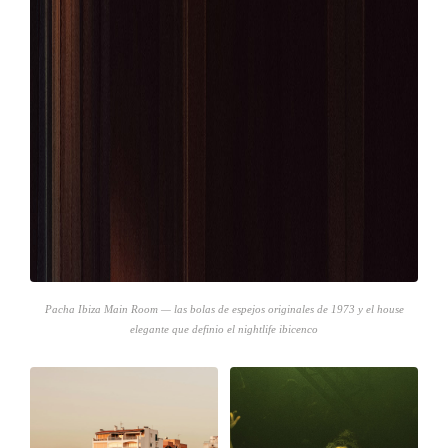
Pacha Ibiza Main Room — las bolas de espejos originales de 1973 y el house
elegante que definio el nightlife ibicenco