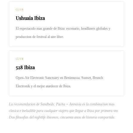
CLUB
Ushuaia Ibiza
El espectaculo mas grande de Ibiza: escenario, headliners globales y
produccion de festival al aire libre.
CLUB
528 Ibiza
Open-Air Electronic Sanctuary en Benimussa. Sunset, Brunch
Electronik y el mejor atardecer de Ibiza.
La recomendacion de Sandbeds: Pacha + Amnesia es la combinacion mas
clasica e ineludible para cualquier viajero que llegue a Ibiza por primera vez.
Dos filosofias del nightlife ibicenco, cincuenta anos de historia compartida.