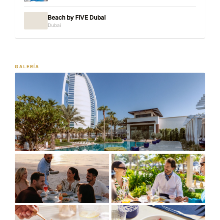
Beach by FIVE Dubai
Dubai
GALERÍA