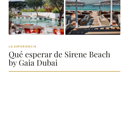
LA EXPERIENCIA
Qué esperar de Sirene Beach
by Gaia Dubai
SANDBEDS EDITOR’S
· Best Overall
Ver la
CHOICE 2026
Beach Club
selección →
Sirene Beach by Gaia Dubai: arte, música
y playa en Palm Jumeirah
Sirene Beach by Gaia es el beach club del grupo