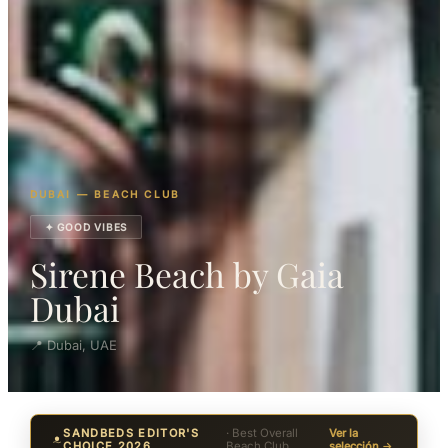
DUBAI — BEACH CLUB
✦ GOOD VIBES
Sirene Beach by Gaia
Dubai
📍 Dubai, UAE
SANDBEDS EDITOR'S
· Best Overall
Ver la
CHOICE 2026
Beach Club
selección →