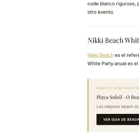
code blanco riguroso, 
otro evento.
Nikki Beach Whit
Nikki Beach
es el refer
White Party anual es e
BEACH CLUBS IBIZA 2
Playa Soleil · O Be
Los mejores beach clu
VER GUIA DE BEACH