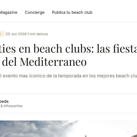
Magazine
Concierge
Publica tu beach club
·
20 Jun 2026
·
1 min lectura
S
ies en beach clubs: las fies
s del Mediterraneo
el evento mas iconico de la temporada en los mejores beach cl
dbeds
 & Afterparties