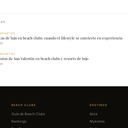
SAR
RPARTIES
s de lujo en beach clubs: cuando el lifestyle se convierte en experiencia
in
RPARTIES
ntos de San Valentin en beach clubs y resorts de lujo
in
BEACH CLUBS
DESTINOS
Guía de Beach Clubs
Ibiza
Rankings
Mykonos