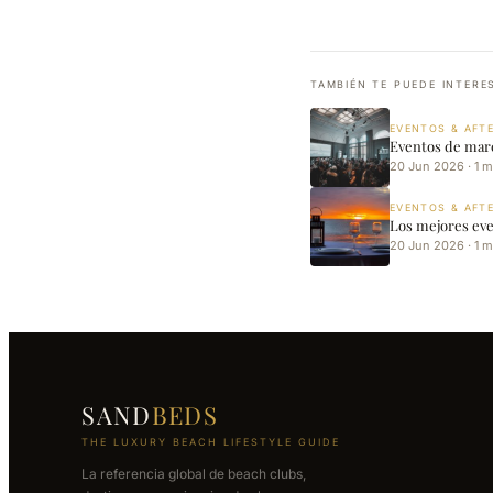
TAMBIÉN TE PUEDE INTERE
EVENTOS & AFTE
Eventos de marca
20 Jun 2026 · 1 m
EVENTOS & AFTE
Los mejores eve
20 Jun 2026 · 1 m
SAND
BEDS
THE LUXURY BEACH LIFESTYLE GUIDE
La referencia global de beach clubs,