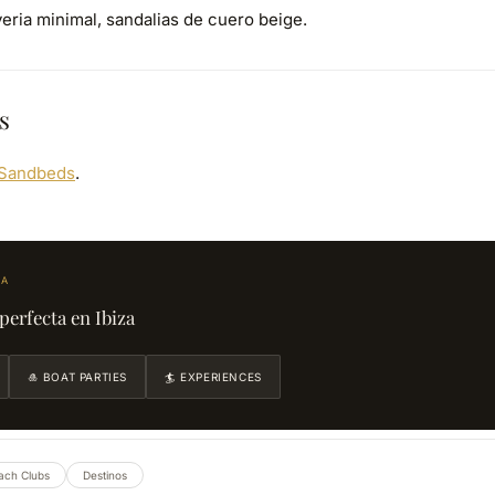
eria minimal, sandalias de cuero beige.
s
Sandbeds
.
DA
perfecta en Ibiza
🎍 BOAT PARTIES
🏄 EXPERIENCES
ach Clubs
Destinos