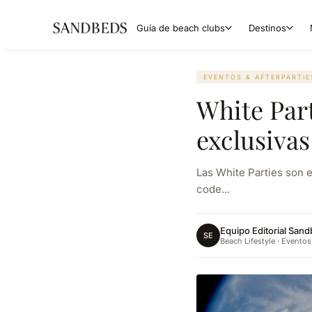
Guía de beach clubs
Destinos
EVENTOS & AFTERPARTIE
White Part
exclusiva
Las White Parties son 
code...
Equipo Editorial San
SE
Beach Lifestyle · Eventos