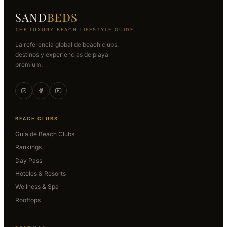
SAND
BEDS
THE LUXURY BEACH LIFESTYLE GUIDE
La referencia global de beach clubs,
destinos y experiencias de playa
premium.
BEACH CLUBS
Guía de Beach Clubs
Rankings
Day Pass
Hoteles & Resorts
Wellness & Spa
Rooftops