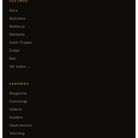
DESTINOS
Ibiza
Mykonos
Mallorca
Marbella
Saint-Tropez
Dubai
Bali
Ver todos →
SANDBEDS
Magazine
Concierge
Galería
Insiders
Gastronomía
Yatching