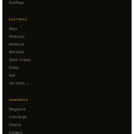
Rooftops
DESTINOS
Ibiza
Mykonos
Mallorca
Marbella
Saint-Tropez
Dubai
Bali
Ver todos →
SANDBEDS
Magazine
Concierge
Galería
Insiders