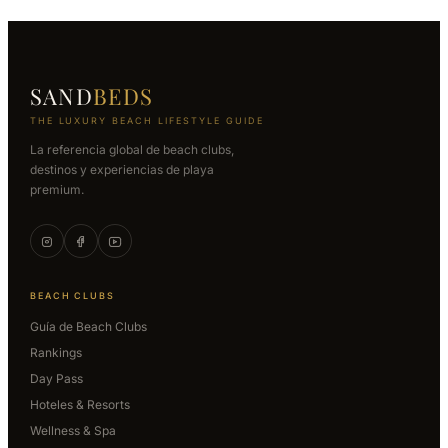
SAND
BEDS
THE LUXURY BEACH LIFESTYLE GUIDE
La referencia global de beach clubs,
destinos y experiencias de playa
premium.
BEACH CLUBS
Guía de Beach Clubs
Rankings
Day Pass
Hoteles & Resorts
Wellness & Spa