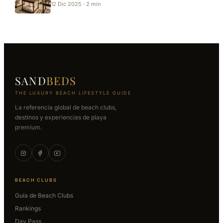
12 Dic 2025 · 2 min
SAND
BEDS
THE LUXURY BEACH LIFESTYLE GUIDE
La referencia global de beach clubs,
destinos y experiencias de playa
premium.
BEACH CLUBS
Guía de Beach Clubs
Rankings
Day Pass