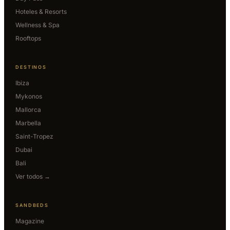
Hoteles & Resorts
Wellness & Spa
Rooftops
DESTINOS
Ibiza
Mykonos
Mallorca
Marbella
Saint-Tropez
Dubai
Bali
Ver todos →
SANDBEDS
Magazine