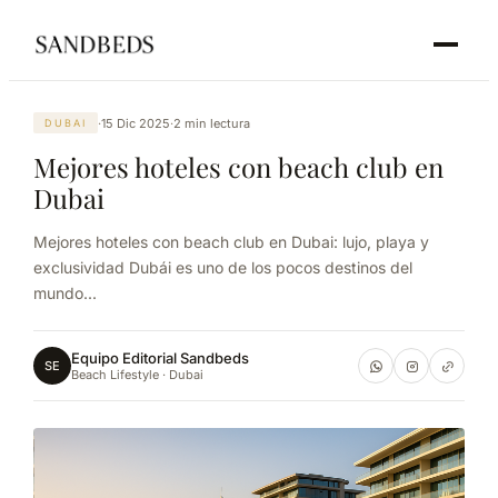
·
15 Dic 2025
·
2 min lectura
DUBAI
Mejores hoteles con beach club en
Dubai
Mejores hoteles con beach club en Dubai: lujo, playa y
exclusividad Dubái es uno de los pocos destinos del
mundo...
Equipo Editorial Sandbeds
SE
Beach Lifestyle · Dubai