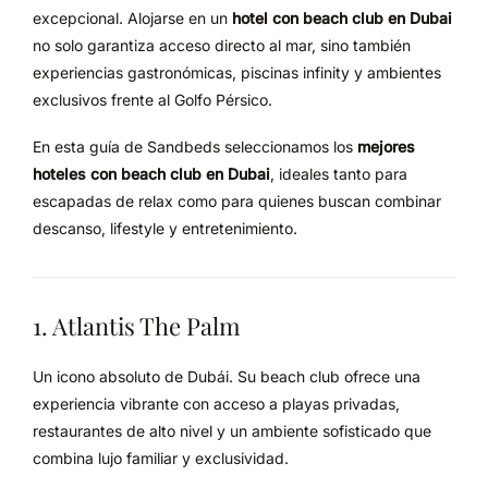
excepcional. Alojarse en un
hotel con beach club en Dubai
no solo garantiza acceso directo al mar, sino también
experiencias gastronómicas, piscinas infinity y ambientes
exclusivos frente al Golfo Pérsico.
En esta guía de Sandbeds seleccionamos los
mejores
hoteles con beach club en Dubai
, ideales tanto para
escapadas de relax como para quienes buscan combinar
descanso, lifestyle y entretenimiento.
1. Atlantis The Palm
Un icono absoluto de Dubái. Su beach club ofrece una
experiencia vibrante con acceso a playas privadas,
restaurantes de alto nivel y un ambiente sofisticado que
combina lujo familiar y exclusividad.