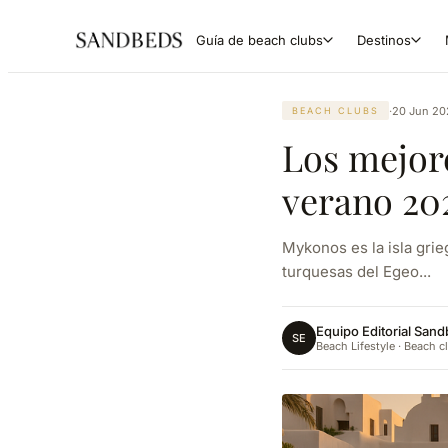
Guía de beach clubs
Destinos
·
20 Jun 20
BEACH CLUBS
Los mejor
verano 20
Mykonos es la isla gri
turquesas del Egeo...
Equipo Editorial San
SE
Beach Lifestyle · Beach c