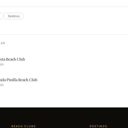
Destinos
SAR
sta Beach Club
min
da Pinilla Beach Club
min
BEACH CLUBS
DESTINOS