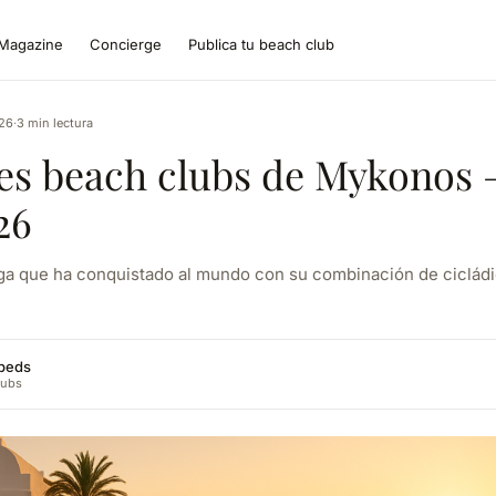
Magazine
Concierge
Publica tu beach club
26
·
3 min lectura
es beach clubs de Mykonos 
26
ega que ha conquistado al mundo con su combinación de ciclád
dbeds
lubs