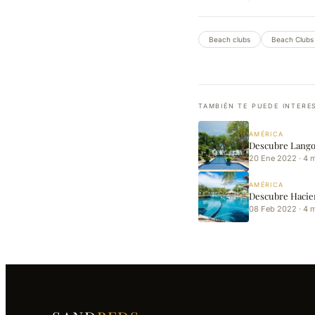
Beach clubs
Beach Clubs
TAMBIÉN TE PUEDE INTERE
AMÉRICA
Descubre Lango
20 Ene 2022 · 4 
AMÉRICA
Descubre Hacien
08 Feb 2022 · 4 