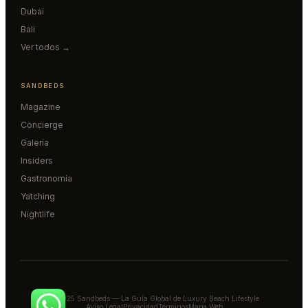
Dubai
Bali
Ver todos →
SANDBEDS
Magazine
Concierge
Galería
Insiders
Gastronomía
Yatching
Nightlife
© 2025 Sandbeds — La Guía Global de Luxury Beach Lifestyle
Aviso Legal
Privacidad
Términos
Mapa Web