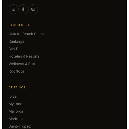
BEACH CLUBS
Guía de Beach Clubs
Rankings
Day Pass
Hoteles & Resorts
Wellness & Spa
Rooftops
DESTINOS
Ibiza
Mykonos
Mallorca
Marbella
Saint-Tropez