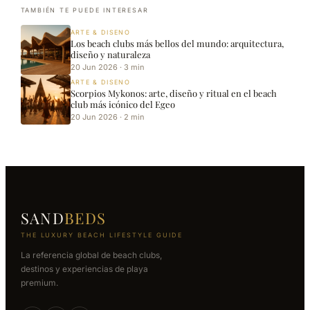
TAMBIÉN TE PUEDE INTERESAR
ARTE & DISENO
Los beach clubs más bellos del mundo: arquitectura,
diseño y naturaleza
20 Jun 2026 · 3 min
ARTE & DISENO
Scorpios Mykonos: arte, diseño y ritual en el beach
club más icónico del Egeo
20 Jun 2026 · 2 min
SAND
BEDS
THE LUXURY BEACH LIFESTYLE GUIDE
La referencia global de beach clubs,
destinos y experiencias de playa
premium.