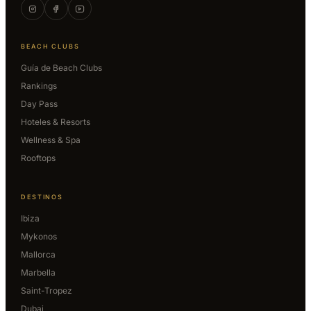
BEACH CLUBS
Guía de Beach Clubs
Rankings
Day Pass
Hoteles & Resorts
Wellness & Spa
Rooftops
DESTINOS
Ibiza
Mykonos
Mallorca
Marbella
Saint-Tropez
Dubai