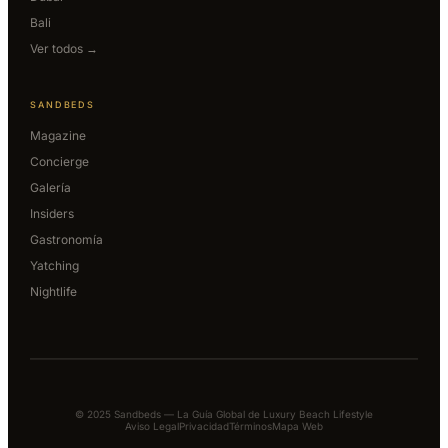
Bali
Ver todos →
SANDBEDS
Magazine
Concierge
Galería
Insiders
Gastronomía
Yatching
Nightlife
© 2025 Sandbeds — La Guía Global de Luxury Beach Lifestyle
Aviso Legal
Privacidad
Términos
Mapa Web