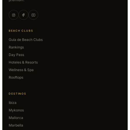
BEACH CLUBS
Guía de Beach Clubs
Rankings
Day Pass
Hoteles & Resorts
Wellness & Spa
Rooftops
DESTINOS
Ibiza
Mykonos
Mallorca
Marbella