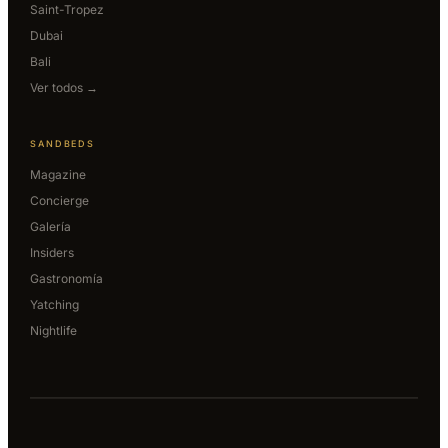
Saint-Tropez
Dubai
Bali
Ver todos →
SANDBEDS
Magazine
Concierge
Galería
Insiders
Gastronomía
Yatching
Nightlife