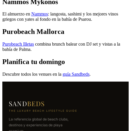
Nammos Mykonos
El almuerzo en
Nammos
: langosta, sashimi y los mejores vinos
griegos con yates al fondo en la bahía de Psarou.
Purobeach Mallorca
Purobeach Illetas
combina brunch balear con DJ set y vistas a la
bahía de Palma.
Planifica tu domingo
Descubre todos los venues en la
guía Sandbeds
.
SAND
BEDS
THE LUXURY BEACH LIFESTYLE GUIDE
La referencia global de beach clubs,
destinos y experiencias de playa
premium.