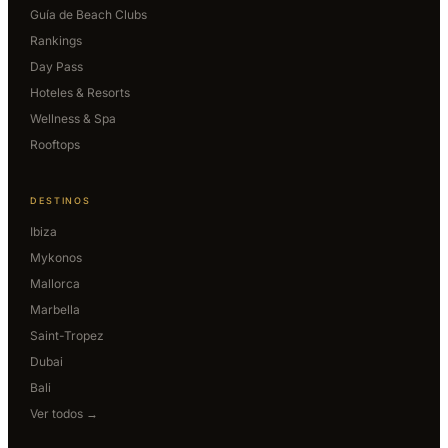
Guía de Beach Clubs
Rankings
Day Pass
Hoteles & Resorts
Wellness & Spa
Rooftops
DESTINOS
Ibiza
Mykonos
Mallorca
Marbella
Saint-Tropez
Dubai
Bali
Ver todos →