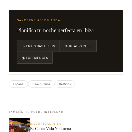
SANDBEDS RECOMIENDA
Planifica tu noche perfecta en Ibiza
🎶 ENTRADAS CLUBS
🎍 BOAT PARTIES
🏄 EXPERIENCES
España
Beach Clubs
Destinos
TAMBIÉN TE PUEDE INTERESAR
DISCOTECAS IBIZA
Es Canar Vida Nocturna