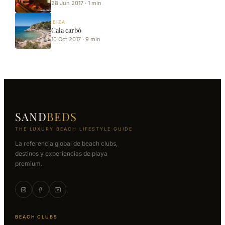
28 Jun 2017 · 1 min
IBIZA
Cala carbó
10 Oct 2017 · 9 min
SAND
BEDS
THE LUXURY BEACH LIFESTYLE GUIDE
La referencia global de beach clubs,
destinos y experiencias de playa
premium.
BEACH CLUBS