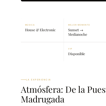
MÚSICA
MEJOR MOMENTO
House & Electronic
Sunset →
Medianoche
VIP
Disponible
LA EXPERIENCIA
Atmósfera: De la Puest
Madrugada