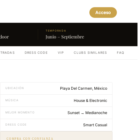
Acceso
TEMPORADA
door
Junio – Septiembre
TRADAS
DRESS CODE
VIP
CLUBS SIMILARES
FAQ
Playa Del Carmen, México
UBICACIÓN
House & Electronic
MÚSICA
Sunset → Medianoche
MEJOR MOMENTO
Smart Casual
DRESS CODE
COMPRA CON CONFIANZA