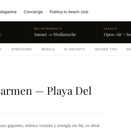
Magazine
Concierge
Publica tu beach club
MEJOR MOMENTO
ESPACIO
c
Sunset → Medianoche
Open-Air + In
O
ATMÓSFERA
MÚSICA
EL RECINTO
INSIDER TIPS
EN
 Carmen — Playa Del
s gigantes, música variada y energía sin fin, es ideal