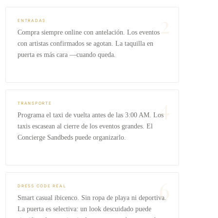
2
ENTRADAS
Compra siempre online con antelación. Los eventos
con artistas confirmados se agotan. La taquilla en
puerta es más cara —cuando queda.
4
TRANSPORTE
Programa el taxi de vuelta antes de las 3:00 AM. Los
taxis escasean al cierre de los eventos grandes. El
Concierge Sandbeds puede organizarlo.
6
DRESS CODE REAL
Smart casual ibicenco. Sin ropa de playa ni deportiva.
La puerta es selectiva: un look descuidado puede