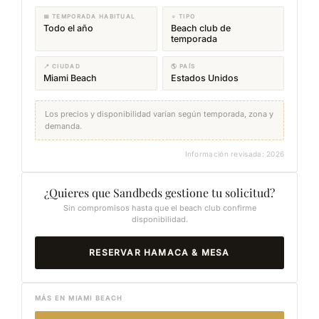
📅 TEMPORADA HABITUAL
☼ TIPO
Todo el año
Beach club de
temporada
📍 CIUDAD
🌎 PAÍS
Miami Beach
Estados Unidos
Los precios y disponibilidad varían según temporada, zona y
demanda.
Información revisada: 2026
¿Quieres que Sandbeds gestione tu solicitud?
Sin compromisos hasta que el beach club confirme
disponibilidad.
RESERVAR HAMACA & MESA
MÁS EN MIAMI BEACH