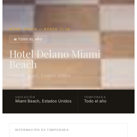
MIAMI BEACH — BEACH CLUB
📅 TODO EL AÑO
Hotel Delano Miami
Beach
📍 Miami Beach, Estados Unidos
UBICACIÓN
TEMPORADA
Miami Beach, Estados Unidos
Todo el año
INFORMACIÓN DE TEMPORADA