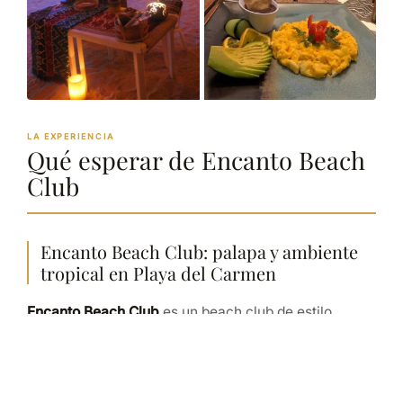
LA EXPERIENCIA
Qué esperar de Encanto Beach
Club
Encanto Beach Club: palapa y ambiente
tropical en Playa del Carmen
Encanto Beach Club
es un beach club de estilo
tropical en
Playa del Carmen
, con camas balinesas y
palapa frente al mar Caribe. Su propuesta combina
descanso en playa, coctelería tropical y un ambiente