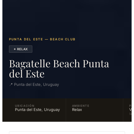
PUNTA DEL ESTE — BEACH CLUB
✦ RELAX
Bagatelle Beach Punta
del Este
📍 Punta del Este, Uruguay
UBICACIÓN
AMBIENTE
PR
Punta del Este, Uruguay
Relax
Va
Se