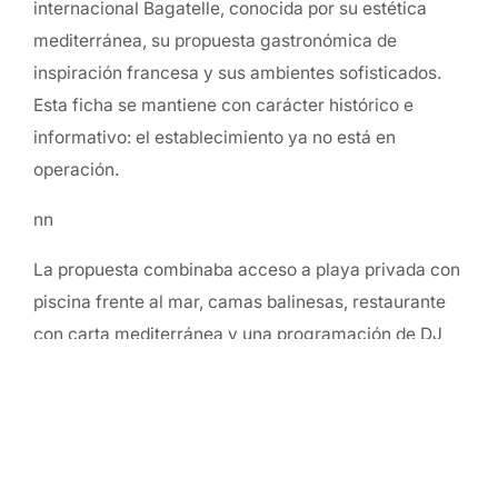
internacional Bagatelle, conocida por su estética
mediterránea, su propuesta gastronómica de
inspiración francesa y sus ambientes sofisticados.
Esta ficha se mantiene con carácter histórico e
informativo: el establecimiento ya no está en
operación.
nn
La propuesta combinaba acceso a playa privada con
piscina frente al mar, camas balinesas, restaurante
con carta mediterránea y una programación de DJ
sets al atardecer. Su clientela era cosmopolita, con
perfil internacional y alto poder adquisitivo, en línea
con el segmento que caracteriza a la temporada alta
de Punta del Este.