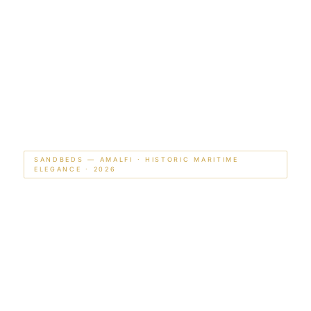
SANDBEDS — AMALFI · HISTORIC MARITIME
ELEGANCE · 2026
Amalfi
La Ciudad que Fundó
el Mediterráneo Moderno
La escalinata de la Cattedrale di Sant’Andrea en la Piazza
Duomo con el sol de la tarde dorándola de frente, la