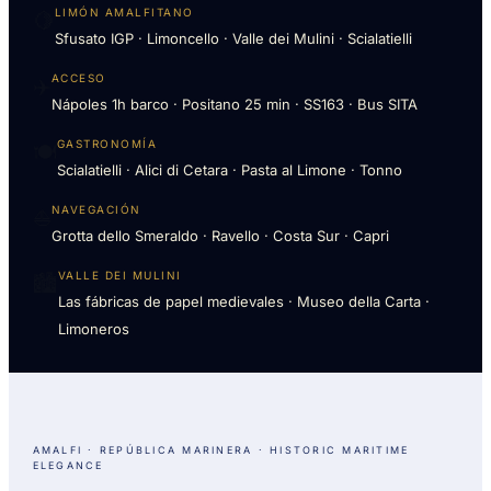
LIMÓN AMALFITANO
🍋
Sfusato IGP · Limoncello · Valle dei Mulini · Scialatielli
ACCESO
✈️
Nápoles 1h barco · Positano 25 min · SS163 · Bus SITA
GASTRONOMÍA
🍽️
Scialatielli · Alici di Cetara · Pasta al Limone · Tonno
NAVEGACIÓN
⛵️
Grotta dello Smeraldo · Ravello · Costa Sur · Capri
VALLE DEI MULINI
🏙️
Las fábricas de papel medievales · Museo della Carta ·
Limoneros
AMALFI · REPÚBLICA MARINERA · HISTORIC MARITIME
ELEGANCE