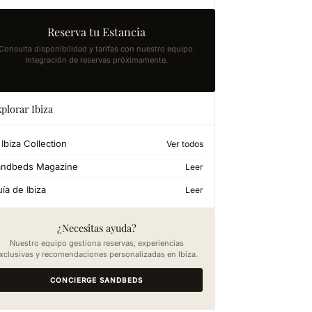
Reserva tu Estancia
Consulta disponibilidad y tarifas con nuestro equipo.
Integración de reservas próximamente.
plorar Ibiza
Ibiza Collection
Ver todos
andbeds Magazine
Leer
ía de Ibiza
Leer
¿Necesitas ayuda?
Nuestro equipo gestiona reservas, experiencias
xclusivas y recomendaciones personalizadas en Ibiza.
CONCIERGE SANDBEDS