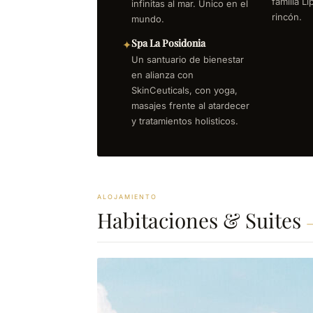
familia L
infinitas al mar. Único en el
rincón.
mundo.
Spa La Posidonia
✦
Un santuario de bienestar
en alianza con
SkinCeuticals, con yoga,
masajes frente al atardecer
y tratamientos holisticos.
ALOJAMIENTO
Habitaciones & Suites