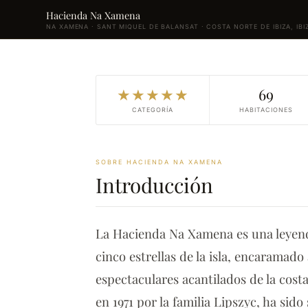
Hacienda Na Xamena
NA XAMENA · SANT MIQUEL DE BALANSAT · COSTA NORTE DE IBIZA, IBI
★★★★★
69
CATEGORÍA
HABITACIONES
SOBRE HACIENDA NA XAMENA
Introducción
La Hacienda Na Xamena es una leyenda
cinco estrellas de la isla, encaramado
espectaculares acantilados de la cos
en 1971 por la familia Lipszyc, ha sid