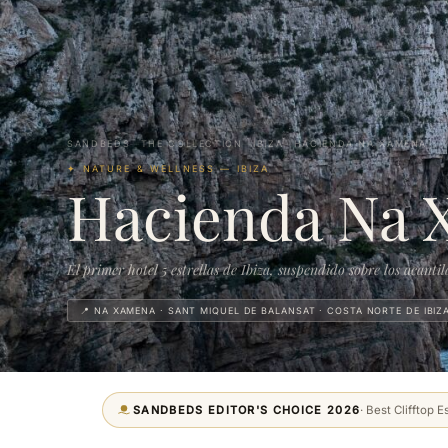
SANDBEDS
—
THE COLLECTION
—
IBIZA
—
HACIENDA NA XAMENA
✦ NATURE & WELLNESS — IBIZA
Hacienda Na
El primer hotel 5 estrellas de Ibiza, suspendido sobre los acantil
📍 NA XAMENA · SANT MIQUEL DE BALANSAT · COSTA NORTE DE IBIZ
SANDBEDS EDITOR'S CHOICE 2026
· Best Clifftop 