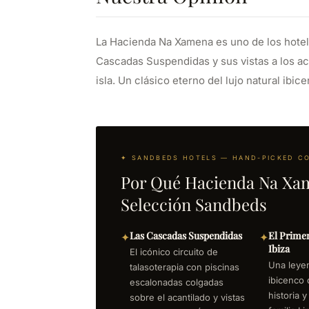
La Hacienda Na Xamena es uno de los hotele
Cascadas Suspendidas y sus vistas a los ac
isla. Un clásico eterno del lujo natural ibic
✦ SANDBEDS HOTELS — HAND-PICKED C
Por Qué Hacienda Na Xam
Selección Sandbeds
Las Cascadas Suspendidas
El Primer
✦
✦
Ibiza
El icónico circuito de
Una leyen
talasoterapia con piscinas
ibicenco 
escalonadas colgadas
historia y
sobre el acantilado y vistas