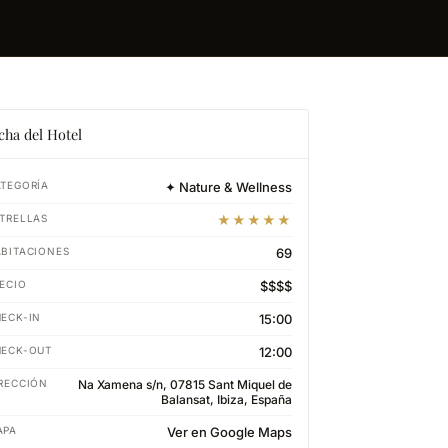
cha del Hotel
TEGORÍA
✦ Nature & Wellness
TRELLAS
★★★★★
BITACIONES
69
ECIO
$$$$
ECK-IN
15:00
HECK-OUT
12:00
RECCIÓN
Na Xamena s/n, 07815 Sant Miquel de
Balansat, Ibiza, España
APA
Ver en Google Maps