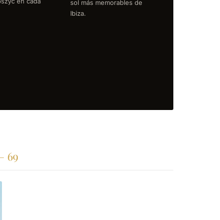
ipszyc en cada
sol más memorables de
Ibiza.
— 69