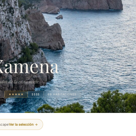
 Xamena
ados de la costa norte.
A
★★★★★
$$$$
69 HABITACIONES
Escape
Ver la selección →