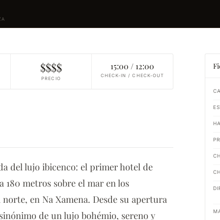
ZA
$$$$
15:00 / 12:00
Fi
CHECK-IN / CHECK-OUT
PRECIO
CA
ES
HA
PR
CH
 del lujo ibicenco: el primer hotel de
C
 a 180 metros sobre el mar en los
DI
ta norte, en Na Xamena. Desde su apertura
M
o sinónimo de un lujo bohémio, sereno y