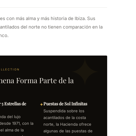
s con más alma y más historia de Ibiza. Sus
antilados del norte no tienen comparación en la
enco.
OLLECTION
ena Forma Parte de la
 5 Estrellas de
Puestas de Sol Infinitas
✦
Suspendida sobre los
da del lujo
acantilados de la costa
desde 1971, con la
norte, la Hacienda ofrece
 el alma de la
algunas de las puestas de